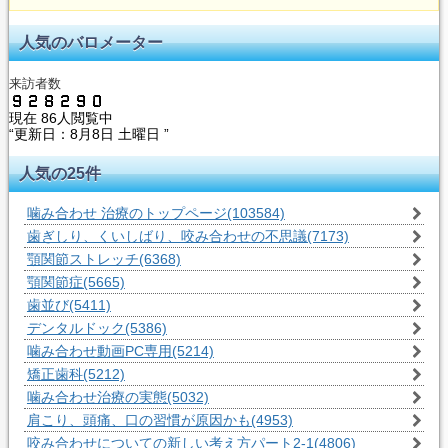
人気のバロメーター
来訪者数
現在
86人閲覧中
“更新日：
8月8日 土曜日 ”
人気の25件
噛み合わせ 治療のトップページ
(103584)
歯ぎしり、くいしばり、咬み合わせの不思議
(7173)
顎関節ストレッチ
(6368)
顎関節症
(5665)
歯並び
(5411)
デンタルドック
(5386)
噛み合わせ動画PC専用
(5214)
矯正歯科
(5212)
噛み合わせ治療の実態
(5032)
肩こり、頭痛、口の習慣が原因かも
(4953)
咬み合わせについての新しい考え方パート2-1
(4806)