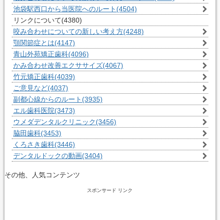
池袋駅西口から当医院へのルート
(4504)
リンクについて
(4380)
咬み合わせについての新しい考え方
(4248)
顎関節症とは
(4147)
青山外苑矯正歯科
(4096)
かみ合わせ改善エクササイズ
(4067)
竹元矯正歯科
(4039)
ご意見など
(4037)
副都心線からのルート
(3935)
エル歯科医院
(3473)
ウメダデンタルクリニック
(3456)
脇田歯科
(3453)
くろさき歯科
(3446)
デンタルドックの動画
(3404)
その他、人気コンテンツ
スポンサード リンク