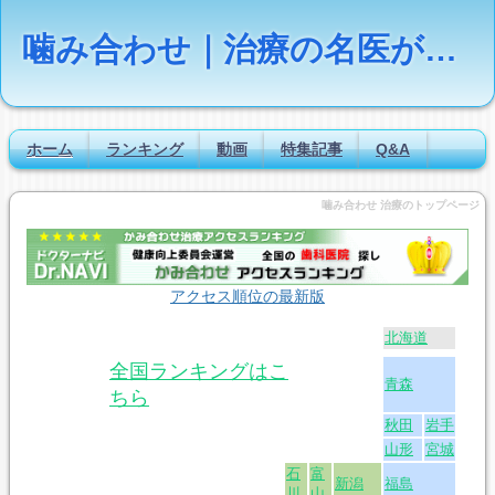
噛み合わせ｜治療の名医が疑問に答える【Dr.NAVI】
ホーム
ランキング
動画
特集記事
Q&A
噛み合わせ 治療のトップページ
アクセス順位の最新版