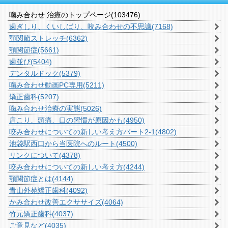
噛み合わせ 治療のトップページ
(103476)
歯ぎしり、くいしばり、咬み合わせの不思議
(7168)
顎関節ストレッチ
(6362)
顎関節症
(5661)
歯並び
(5404)
デンタルドック
(5379)
噛み合わせ動画PC専用
(5211)
矯正歯科
(5207)
噛み合わせ治療の実態
(5026)
肩こり、頭痛、口の習慣が原因かも
(4950)
咬み合わせについての新しい考え方パート2-1
(4802)
池袋駅西口から当医院へのルート
(4500)
リンクについて
(4378)
咬み合わせについての新しい考え方
(4244)
顎関節症とは
(4144)
青山外苑矯正歯科
(4092)
かみ合わせ改善エクササイズ
(4064)
竹元矯正歯科
(4037)
ご意見など
(4035)