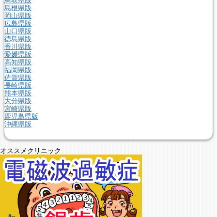
島根県版
岡山県版
広島県版
山口県版
徳島県版
香川県版
愛媛県版
高知県版
福岡県版
佐賀県版
長崎県版
熊本県版
大分県版
宮崎県版
鹿児島県版
沖縄県版
オススメクリニック