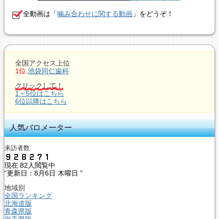
全動画は「
噛み合わせに関する動画
」をどうぞ！
全国アクセス上位
1位.
池袋同仁歯科
クリックして！
1～5位はこちら
6位以降はこちら
人気バロメーター
来訪者数
現在
82人閲覧中
“更新日：
8月6日 木曜日 ”
地域別
全国ランキング
北海道版
青森県版
岩手県版