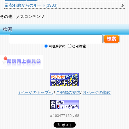
副都心線からのルート
(3933)
その他、人気コンテンツ
検索
AND検索
OR検索
↑ページのトップへ
/
ご登録の案内
/
各ページの順位
a:103477 t:60 y:68