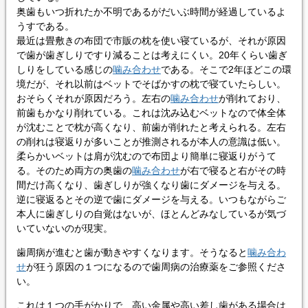
奥歯もいつ折れたか不明であるがだいぶ時間が経過しているよ
うすである。
最近は畳敷きの布団で市販の枕を使い寝ているが、それが原因
で歯が歯ぎしりですり減ることは考えにくい。20年くらい歯ぎ
しりをしている感じの
噛み合わせ
である。そこで2年ほどこの環
境だが、それ以前はベットでそばかすの枕で寝ていたらしい。
おそらくそれが原因だろう。左右の
噛み合わせ
が削れており、
前歯もかなり削れている。これは沈み込むベットなので体全体
が沈むことで枕が高くなり、前歯が削れたと考えられる。左右
の削れは寝返りが多いことが推測されるが本人の意識は低い。
柔らかいベットは肩が沈むので布団より簡単に寝返りがうて
る。そのため両方の奥歯の
噛み合わせ
が右で寝ると右がその時
間だけ高くなり、歯ぎしりが強くなり歯にダメージを与える。
逆に寝返るとその逆で歯にダメージを与える。いつもながらご
本人に歯ぎしりの自覚はないが、ほとんどみなしているが気づ
いていないのが現実。
歯周病が進むと歯が動きやすくなります。そうなると
噛み合わ
せ
が狂う原因の１つになるので歯周病の治療薬をご参照くださ
い。
これは１つの手がかりで、高い金属や高い差し歯がある場合は